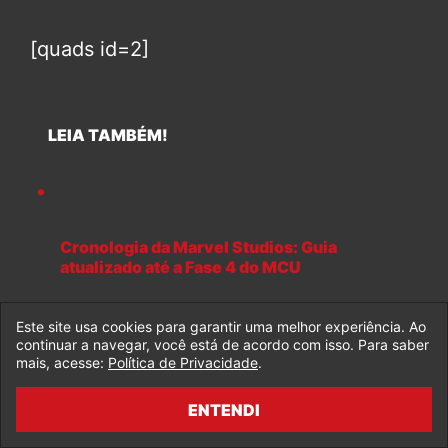
[quads id=2]
LEIA TAMBÉM!
Cronologia da Marvel Studios: Guia
atualizado até a Fase 4 do MCU
Este site usa cookies para garantir uma melhor experiência. Ao
continuar a navegar, você está de acordo com isso. Para saber
mais, acesse:
Política de Privacidade
.
Morbius pode ser o início do Sexteto Sinistro
vs. Homem-Aranha no MCU
ENTENDI