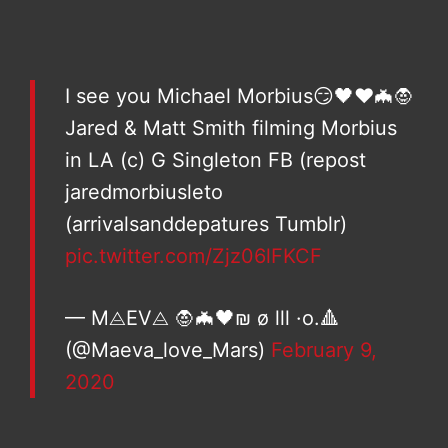
I see you Michael Morbius😏🖤❤️🦇🧛
Jared & Matt Smith filming Morbius
in LA (c) G Singleton FB (repost
jaredmorbiusleto
(arrivalsanddepatures Tumblr)
pic.twitter.com/Zjz06lFKCF
— M⨺EV⨺ 🧛🦇🖤₪ ø lll ·o.🔺
(@Maeva_love_Mars)
February 9,
2020