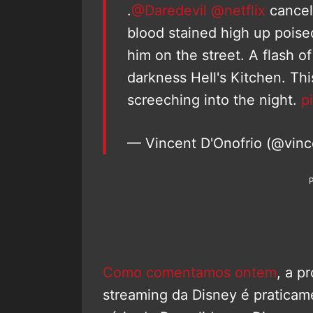
.
@Daredevil
@netflix
cancele
blood stained high up pois
him on the street. A flash o
darkness Hell's Kitchen. Thi
screeching into the night.
p
— Vincent D'Onofrio (@vinc
Como comentamos ontem
, a p
streaming da Disney é praticam