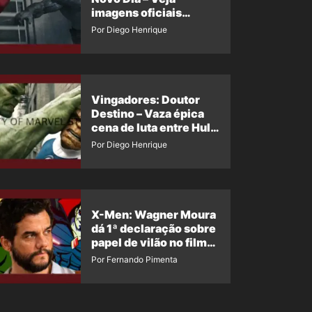
imagens oficiais
descartadas do Hulk
Por Diego Henrique
Cinza no filme
Vingadores: Doutor
Destino – Vaza épica
cena de luta entre Hulk
e o Coisa
Por Diego Henrique
X-Men: Wagner Moura
dá 1ª declaração sobre
papel de vilão no filme
da Marvel
Por Fernando Pimenta