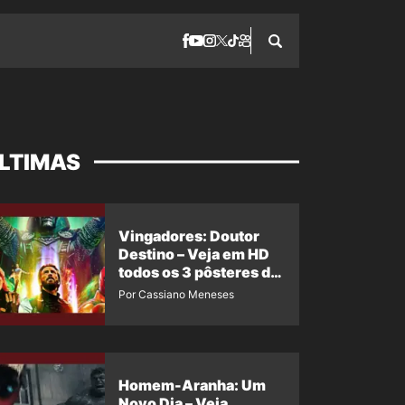
LTIMAS
Vingadores: Doutor
Destino – Veja em HD
todos os 3 pôsteres de
‘Doomsday’ + 1 imagem
Por Cassiano Meneses
oficial com os 26
heróis do filme
Homem-Aranha: Um
Novo Dia – Veja