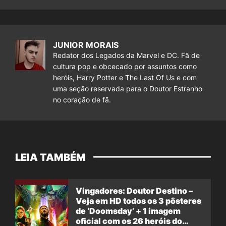
JUNIOR MORAIS
Redator dos Legados da Marvel e DC. Fã de
cultura pop e obcecado por assuntos como
heróis, Harry Potter e The Last Of Us e com
uma seção reservada para o Doutor Estranho
no coração de fã.
LEIA TAMBÉM
Vingadores: Doutor Destino –
Veja em HD todos os 3 pôsteres
de ‘Doomsday’ + 1 imagem
oficial com os 26 heróis do