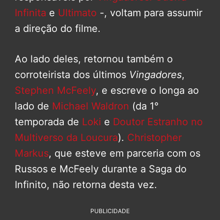
Infinita
e
Ultimato
-, voltam para assumir
a direção do filme.
Ao lado deles, retornou também o
corroteirista dos últimos
Vingadores
,
Stephen McFeely
, e escreve o longa ao
lado de
Michael Waldron
(da 1°
temporada de
Loki
e
Doutor Estranho no
Multiverso da Loucura
).
Christopher
Markus
, que esteve em parceria com os
Russos e McFeely durante a Saga do
Infinito, não retorna desta vez.
PUBLICIDADE