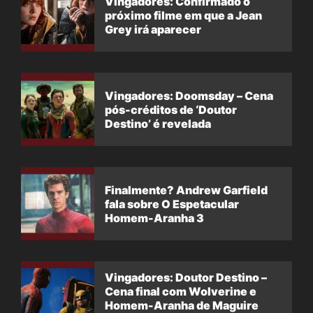
Vingadores: Confirmado o
próximo filme em que a Jean
Grey irá aparecer
Vingadores: Doomsday – Cena
pós-créditos de ‘Doutor
Destino’ é revelada
Finalmente? Andrew Garfield
fala sobre O Espetacular
Homem-Aranha 3
Vingadores: Doutor Destino –
Cena final com Wolverine e
Homem-Aranha de Maguire