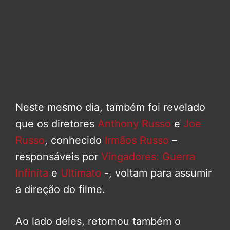
Neste mesmo dia, também foi revelado
que os diretores
Anthony Russo
e
Joe
Russo
, conhecido
Irmãos Russo
–
responsáveis por
Vingadores: Guerra
Infinita
e
Ultimato
-, voltam para assumir
a direção do filme.
Ao lado deles, retornou também o