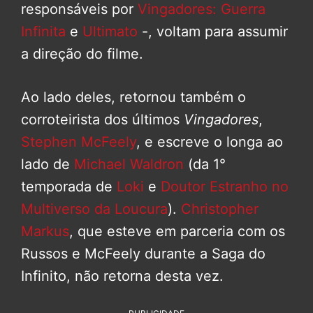
responsáveis por
Vingadores: Guerra
Infinita
e
Ultimato
-, voltam para assumir
a direção do filme.
Ao lado deles, retornou também o
corroteirista dos últimos
Vingadores
,
Stephen McFeely
, e escreve o longa ao
lado de
Michael Waldron
(da 1°
temporada de
Loki
e
Doutor Estranho no
Multiverso da Loucura
).
Christopher
Markus
, que esteve em parceria com os
Russos e McFeely durante a Saga do
Infinito, não retorna desta vez.