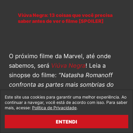
Viúva Negra: 13 coisas que você precisa
saber antes de ver o filme [SPOILER]
O próximo filme da Marvel, até onde
sabemos, será
Viúva Negra
! Leia a
sinopse do filme:
“Natasha Romanoff
confronta as partes mais sombrias do
seu passando quando surge uma
Este site usa cookies para garantir uma melhor experiência. Ao
continuar a navegar, você está de acordo com isso. Para saber
perigosa conspiração ligada à sua
mais, acesse:
Política de Privacidade
.
história. Perseguida por uma força que
ENTENDI
não vai parar até derrotá-la, Natasha
deve lidar com sua história como uma