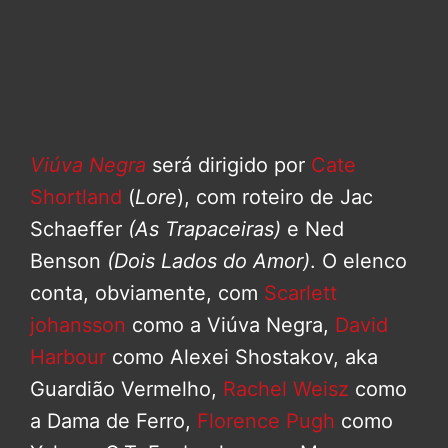
Viúva Negra
será dirigido por
Cate
Shortland
(
Lore
), com roteiro de Jac
Schaeffer
(As Trapaceiras)
e Ned
Benson
(Dois Lados do Amor)
. O elenco
conta, obviamente, com
Scarlett
johansson
como a Viúva Negra,
David
Harbour
como Alexei Shostakov, aka
Guardião Vermelho,
Rachel Weisz
como
a Dama de Ferro,
Florence Pugh
como