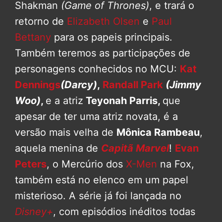
Shakman
(Game of Thrones)
, e trará o
retorno de
Elizabeth Olsen
e
Paul
Bettany
para os papeis principais.
Também teremos as participações de
personagens conhecidos no MCU:
Kat
Dennings
(Darcy)
,
Randall Park
(Jimmy
Woo)
,
e a atriz
Teyonah Parris,
que
apesar de ter uma atriz novata, é a
versão mais velha de
Mônica Rambeau
,
aquela menina de
Capitã Marvel
!
Evan
Peters
, o Mercúrio dos
X-Men
na Fox,
também está no elenco em um papel
misterioso. A série já foi lançada no
Disney+
, com episódios inéditos todas