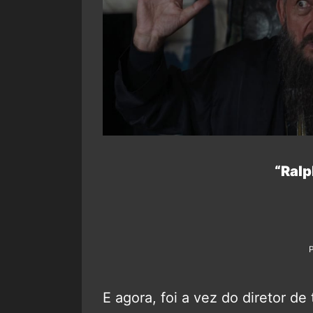
“Ral
E agora, foi a vez do diretor de