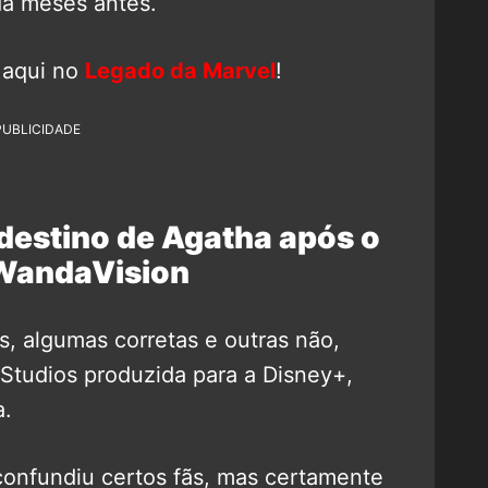
ada meses antes.
 aqui no
Legado da Marvel
!
PUBLICIDADE
 destino de Agatha após o
 WandaVision
s, algumas corretas e outras não,
l Studios produzida para a Disney+,
a.
 confundiu certos fãs, mas certamente