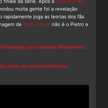
o finale da série. Após a
ausência do
modou muita gente foi a revelação
io rapidamente joga as teorias dos fãs
sonagem de
Evan Peters
não é o Pietro e
 WhatsApp para notícias diretamente
ogle para não perder nenhuma