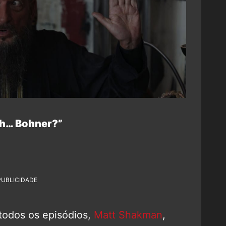
ph… Bohner?”
PUBLICIDADE
 todos os episódios,
Matt Shakman
,