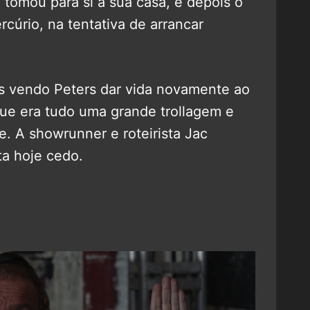
 tomou para si a sua casa, e depois o
rcúrio, na tentativa de arrancar
 vendo Peters dar vida novamente ao
que era tudo uma grande trollagem e
e. A showrunner e roteirista Jac
ta hoje cedo.