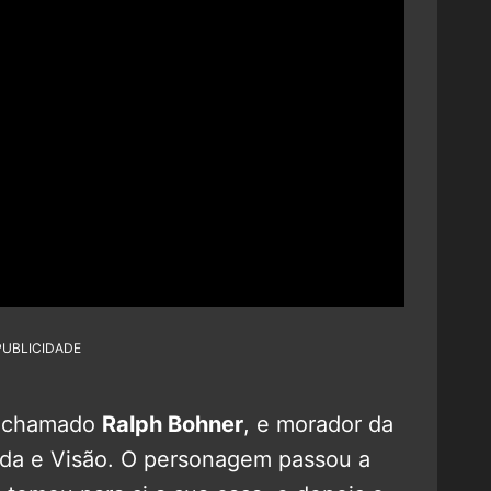
PUBLICIDADE
or chamado
Ralph Bohner
, e morador da
nda e Visão. O personagem passou a