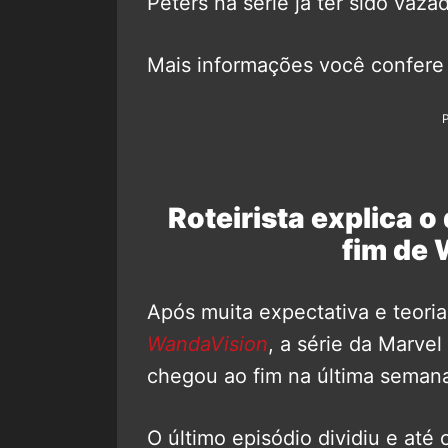
Peters na série já ter sido vaz
Mais informações você confere
Roteirista explica o
fim de
Após muita expectativa e teoria
WandaVision
, a série da Marve
chegou ao fim na última seman
O último episódio dividiu e até