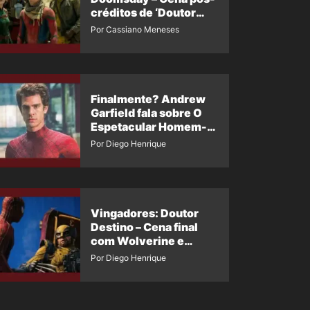
créditos de ‘Doutor
Destino’ é revelada
Por Cassiano Meneses
Finalmente? Andrew
Garfield fala sobre O
Espetacular Homem-
Aranha 3
Por Diego Henrique
Vingadores: Doutor
Destino – Cena final
com Wolverine e
Homem-Aranha de
Por Diego Henrique
Maguire vaza nas
redes