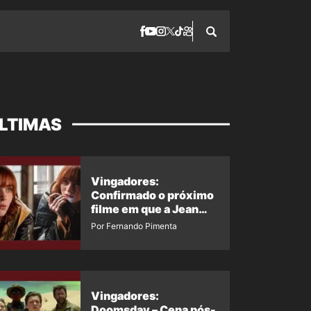
LTIMAS
Vingadores:
Confirmado o próximo
filme em que a Jean
Grey irá aparecer
Por Fernando Pimenta
Vingadores:
Doomsday – Cena pós-