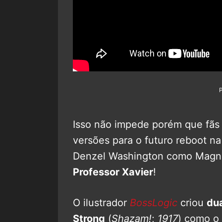
Isso não impede porém que fãs 
versões para o futuro reboot na
Denzel Washington como Magne
Professor Xavier
!
O ilustrador
BossLogic
criou
du
Strong
(
Shazam!
;
1917
) como o 