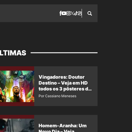
LTIMAS
Vingadores: Doutor
Destino – Veja em HD
todos os 3 pôsteres de
‘Doomsday’ + 1 imagem
Por Cassiano Meneses
oficial com os 26
heróis do filme
Homem-Aranha: Um
Novo Dia – Veja