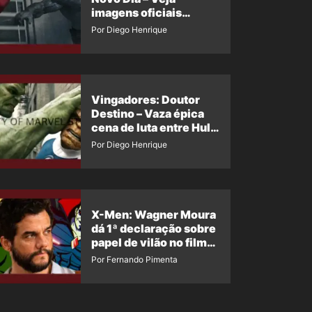
imagens oficiais
descartadas do Hulk
Por Diego Henrique
Cinza no filme
Vingadores: Doutor
Destino – Vaza épica
cena de luta entre Hulk
e o Coisa
Por Diego Henrique
X-Men: Wagner Moura
dá 1ª declaração sobre
papel de vilão no filme
da Marvel
Por Fernando Pimenta