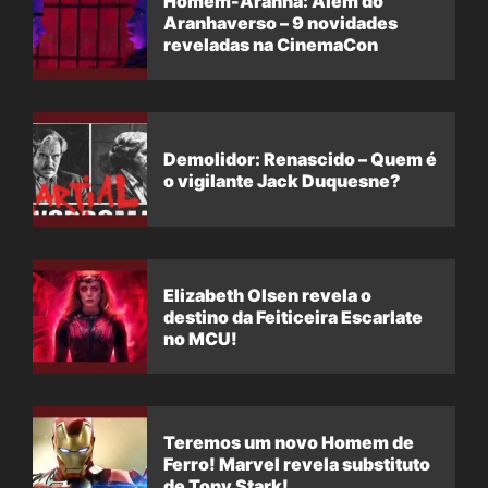
Homem-Aranha: Além do
Aranhaverso – 9 novidades
reveladas na CinemaCon
Demolidor: Renascido – Quem é
o vigilante Jack Duquesne?
Elizabeth Olsen revela o
destino da Feiticeira Escarlate
no MCU!
Teremos um novo Homem de
Ferro! Marvel revela substituto
de Tony Stark!