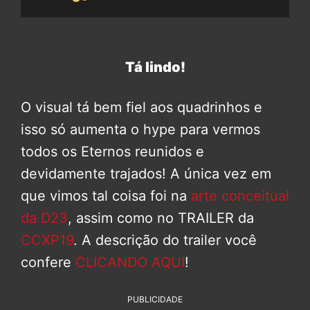
Tá lindo!
O visual tá bem fiel aos quadrinhos e
isso só aumenta o hype para vermos
todos os Eternos reunidos e
devidamente trajados! A única vez em
que vimos tal coisa foi na
arte conceitual
da D23
, assim como no TRAILER da
CCXP19
. A descrição do trailer você
confere
CLICANDO AQUI
!
PUBLICIDADE