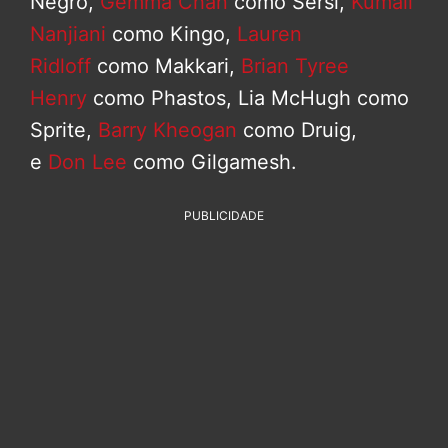
Negro,
Gemma Chan
como Sersi,
Kumail
Nanjiani
como Kingo,
Lauren
Ridloff
como Makkari,
Brian Tyree
Henry
como Phastos, Lia McHugh como
Sprite,
Barry Kheogan
como Druig,
e
Don Lee
como Gilgamesh.
PUBLICIDADE