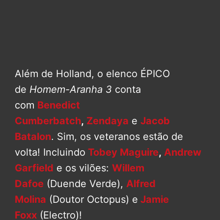
Além de Holland, o elenco ÉPICO
de
Homem-Aranha 3
conta
com
Benedict
Cumberbatch
,
Zendaya
e
Jacob
Batalon
. Sim, os veteranos estão de
volta! Incluindo
Tobey Maguire
,
Andrew
Garfield
e os vilões:
Willem
Dafoe
(Duende Verde),
Alfred
Molina
(Doutor Octopus) e
Jamie
Foxx
(Electro)!