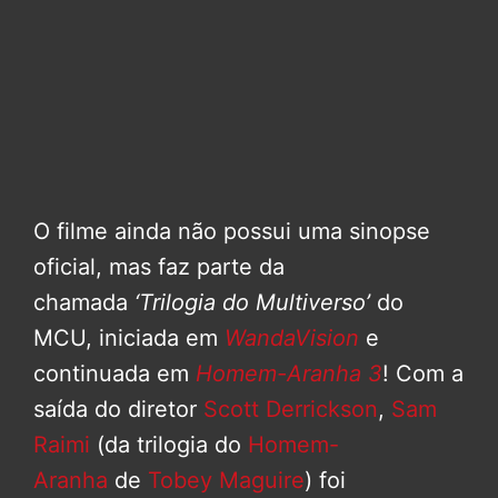
O filme ainda não possui uma sinopse
oficial, mas faz parte da
chamada
‘Trilogia do Multiverso’
do
MCU, iniciada em
WandaVision
e
continuada em
Homem-Aranha 3
! Com a
saída do diretor
Scott Derrickson
,
Sam
Raimi
(da trilogia do
Homem-
Aranha
de
Tobey Maguire
) foi