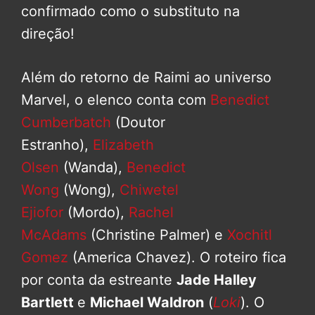
confirmado como o substituto na
direção!
Além do retorno de Raimi ao universo
Marvel, o elenco conta com
Benedict
Cumberbatch
(Doutor
Estranho),
Elizabeth
Olsen
(Wanda),
Benedict
Wong
(Wong),
Chiwetel
Ejiofor
(Mordo),
Rachel
McAdams
(Christine Palmer) e
Xochitl
Gomez
(America Chavez). O roteiro fica
por conta da estreante
Jade Halley
Bartlett
e
Michael Waldron
(
Loki
). O