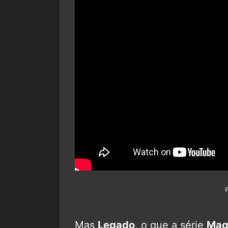
Mas
Legado
, o que a série
Ma