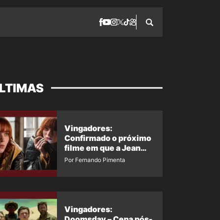
LTIMAS
Vingadores:
Confirmado o próximo
filme em que a Jean
Grey irá aparecer
Por Fernando Pimenta
Vingadores:
Doomsday – Cena pós-