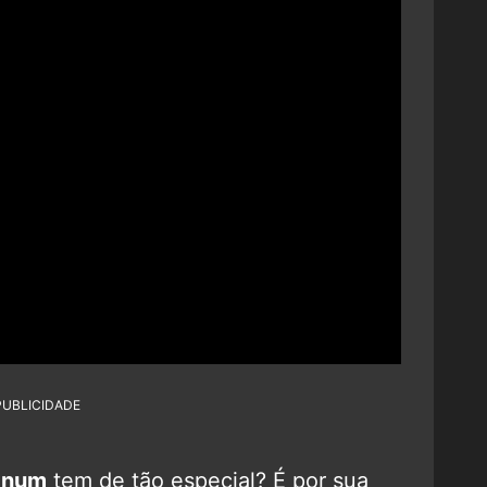
PUBLICIDADE
gnum
tem de tão especial? É por sua