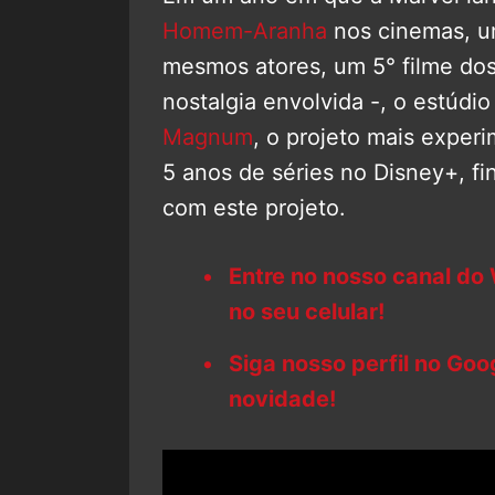
Homem-Aranha
nos cinemas, u
mesmos atores, um 5° filme do
nostalgia envolvida -, o estúd
Magnum
, o projeto mais experi
5 anos de séries no Disney+, f
com este projeto.
Entre no nosso canal do
no seu celular!
Siga nosso perfil no Go
novidade!