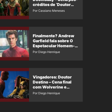
créditos de ‘Doutor
Destino’ é revelada
Por Cassiano Meneses
Finalmente? Andrew
Garfield fala sobre O
Espetacular Homem-
Aranha 3
Por Diego Henrique
Vingadores: Doutor
Destino – Cena final
com Wolverine e
Homem-Aranha de
Por Diego Henrique
Maguire vaza nas
redes