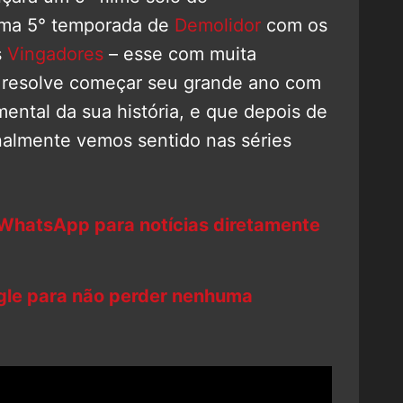
ma 5° temporada de
Demolidor
com os
s
Vingadores
– esse com muita
io resolve começar seu grande ano com
mental da sua história, e que depois de
inalmente vemos sentido nas séries
 WhatsApp para notícias diretamente
ogle para não perder nenhuma