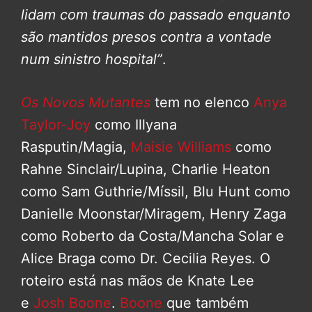
lidam com traumas do passado enquanto
são mantidos presos contra a vontade
num sinistro hospital”
.
Os Novos Mutantes
tem no elenco
Anya
Taylor-Joy
como Illyana
Rasputin/Magia,
Maisie Williams
como
Rahne Sinclair/Lupina, Charlie Heaton
como Sam Guthrie/Míssil, Blu Hunt como
Danielle Moonstar/Miragem, Henry Zaga
como Roberto da Costa/Mancha Solar e
Alice Braga como Dr. Cecilia Reyes. O
roteiro está nas mãos de Knate Lee
e
Josh Boone
.
Boone
que também