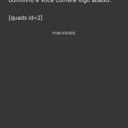
bonitinho e você confere logo abaixo:
[quads id=2]
PUBLICIDADE