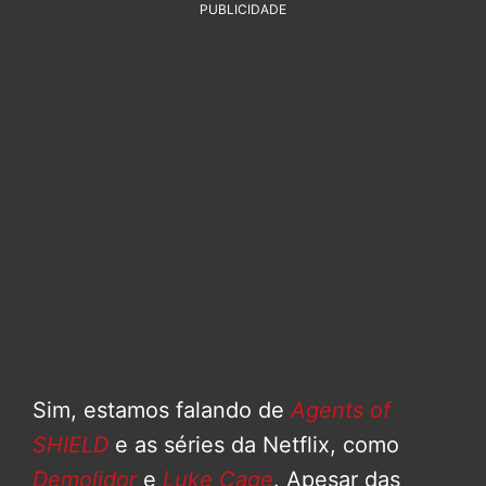
PUBLICIDADE
Sim, estamos falando de
Agents of
SHIELD
e as séries da Netflix, como
Demolidor
e
Luke Cage
. Apesar das