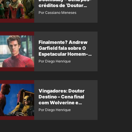
créditos de ‘Doutor
Destino’ é revelada
Por Cassiano Meneses
Finalmente? Andrew
Garfield fala sobre O
Espetacular Homem-
Aranha 3
Por Diego Henrique
Vingadores: Doutor
Destino – Cena final
com Wolverine e
Homem-Aranha de
Por Diego Henrique
Maguire vaza nas
redes