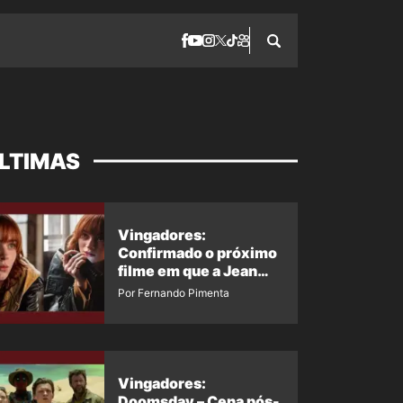
LTIMAS
Vingadores:
Confirmado o próximo
filme em que a Jean
Grey irá aparecer
Por Fernando Pimenta
Vingadores:
Doomsday – Cena pós-