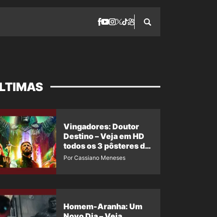
LTIMAS
Vingadores: Doutor
Destino – Veja em HD
todos os 3 pôsteres de
‘Doomsday’ + 1 imagem
Por Cassiano Meneses
oficial com os 26
heróis do filme
Homem-Aranha: Um
Novo Dia – Veja