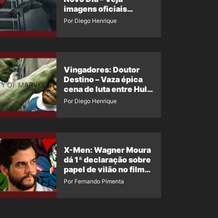
imagens oficiais
descartadas do Hulk
Por Diego Henrique
Cinza no filme
Vingadores: Doutor
Destino – Vaza épica
cena de luta entre Hulk
e o Coisa
Por Diego Henrique
X-Men: Wagner Moura
dá 1ª declaração sobre
papel de vilão no filme
da Marvel
Por Fernando Pimenta