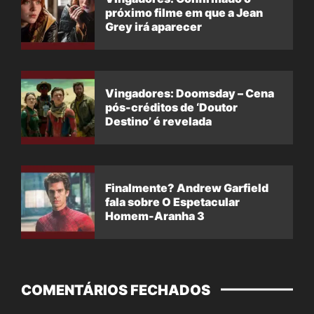
próximo filme em que a Jean
Grey irá aparecer
Vingadores: Doomsday – Cena
pós-créditos de ‘Doutor
Destino’ é revelada
Finalmente? Andrew Garfield
fala sobre O Espetacular
Homem-Aranha 3
COMENTÁRIOS FECHADOS