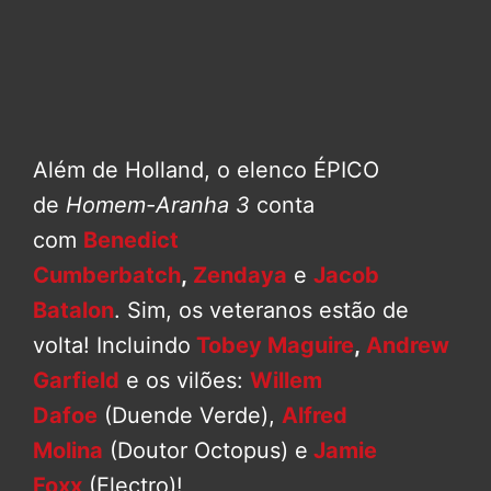
Além de Holland, o elenco ÉPICO
de
Homem-Aranha 3
conta
com
Benedict
Cumberbatch
,
Zendaya
e
Jacob
Batalon
. Sim, os veteranos estão de
volta! Incluindo
Tobey Maguire
,
Andrew
Garfield
e os vilões:
Willem
Dafoe
(Duende Verde),
Alfred
Molina
(Doutor Octopus) e
Jamie
Foxx
(Electro)!