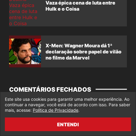
Vaza épica cena de luta entre
Hulk e o Coisa
X-Men: Wagner Moura dá 1ª
declaração sobre papel de vilão
no filme da Marvel
COMENTÁRIOS FECHADOS
Este site usa cookies para garantir uma melhor experiência. Ao
continuar a navegar, você está de acordo com isso. Para saber
Os comentários desse post foram encerrados.
mais, acesse:
Política de Privacidade
.
ENTENDI