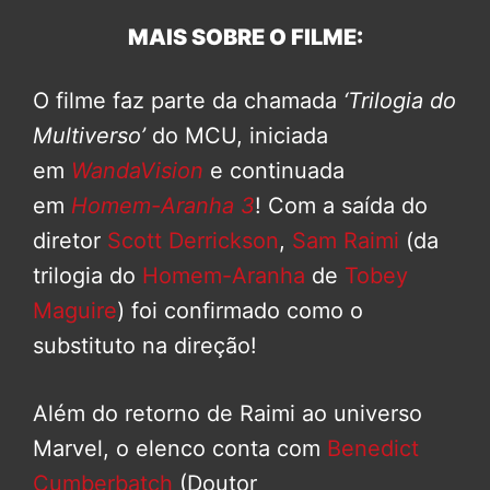
MAIS SOBRE O FILME:
O filme faz parte da chamada
‘Trilogia do
Multiverso’
do MCU, iniciada
em
WandaVision
e continuada
em
Homem-Aranha 3
! Com a saída do
diretor
Scott Derrickson
,
Sam Raimi
(da
trilogia do
Homem-Aranha
de
Tobey
Maguire
) foi confirmado como o
substituto na direção!
Além do retorno de Raimi ao universo
Marvel, o elenco conta com
Benedict
Cumberbatch
(Doutor