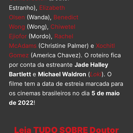
Estranho),
Elizabeth
Olsen
(Wanda),
Benedict
Wong
(Wong),
Chiwetel
Ejiofor
(Mordo),
Rachel
McAdams
(Christine Palmer) e
Xochitl
Gomez
(America Chavez). O roteiro fica
por conta da estreante
Jade Halley
Bartlett
e
Michael Waldron
(
Loki
). O
filme tem a data de estreia marcada para
os cinemas brasileiros no dia
5 de maio
de 2022
!
Leia TUDO SOBRE Doutor