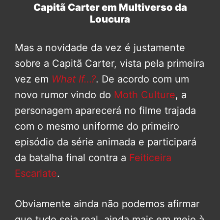
Capitã Carter em Multiverso da
Loucura
Mas a novidade da vez é justamente
sobre a Capitã Carter, vista pela primeira
vez em
What If…?
. De acordo com um
novo rumor vindo do
Moth Culture
, a
personagem aparecerá no filme trajada
com o mesmo uniforme do primeiro
episódio da série animada e participará
da batalha final contra a
Feiticeira
Escarlate
.
Obviamente ainda não podemos afirmar
que tudo seja real, ainda mais em meio à