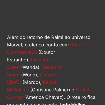
Além do retorno de Raimi ao universo
Marvel, o elenco conta com
Benedict
Cumberbatch
(Doutor
Estranho),
Elizabeth
Olsen
(Wanda),
Benedict
Wong
(Wong),
Chiwetel
Ejiofor
(Mordo),
Rachel
McAdams
(Christine Palmer) e
Xochitl
Gomez
(America Chavez). O roteiro fica
por conta da estreante
Jade Halley