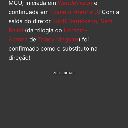
MCU, iniciada em
WandaVision
e
continuada em
Homem-Aranha 3
! Com a
saída do diretor
Scott Derrickson
,
Sam
Raimi
(da trilogia do
Homem-
Aranha
de
Tobey Maguire
) foi
confirmado como o substituto na
direção!
PUBLICIDADE