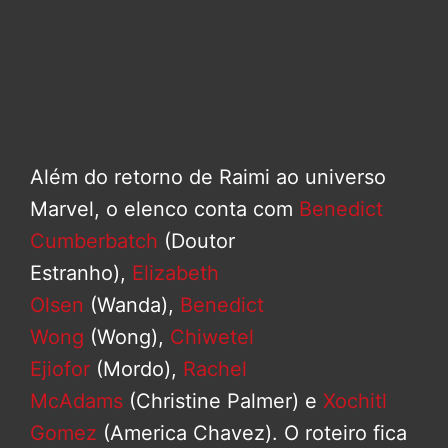
Além do retorno de Raimi ao universo
Marvel, o elenco conta com
Benedict
Cumberbatch
(Doutor
Estranho),
Elizabeth
Olsen
(Wanda),
Benedict
Wong
(Wong),
Chiwetel
Ejiofor
(Mordo),
Rachel
McAdams
(Christine Palmer) e
Xochitl
Gomez
(America Chavez). O roteiro fica