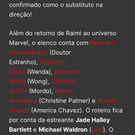
confirmado como o substituto na
direção!
Além do retorno de Raimi ao universo
Marvel, o elenco conta com
Benedict
Cumberbatch
(Doutor
Estranho),
Elizabeth
Olsen
(Wanda),
Benedict
Wong
(Wong),
Chiwetel
Ejiofor
(Mordo),
Rachel
McAdams
(Christine Palmer) e
Xochitl
Gomez
(America Chavez). O roteiro fica
por conta da estreante
Jade Halley
Bartlett
e
Michael Waldron
(
Loki
). O