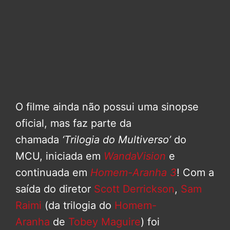
O filme ainda não possui uma sinopse
oficial, mas faz parte da
chamada
‘Trilogia do Multiverso’
do
MCU, iniciada em
WandaVision
e
continuada em
Homem-Aranha 3
! Com a
saída do diretor
Scott Derrickson
,
Sam
Raimi
(da trilogia do
Homem-
Aranha
de
Tobey Maguire
) foi