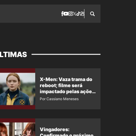
LTIMAS
X-Men: Vaza trama do
reboot; filme será
impactado pelas ações
de Jean Grey em
Por Cassiano Meneses
Homem-Aranha 4
Vingadores:
Confirmado o próximo