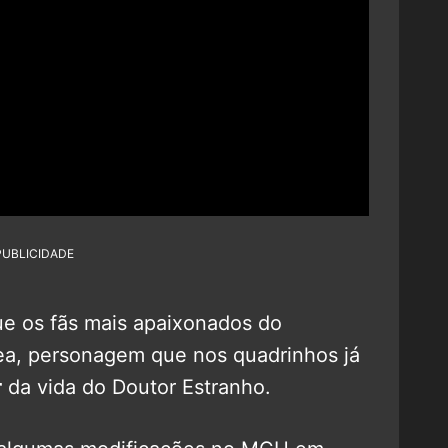
PUBLICIDADE
e os fãs mais apaixonados do
a, personagem que nos quadrinhos já
r
da vida do Doutor Estranho.