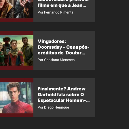
filme em que a Jean
Grey irá aparecer
Por Fernando Pimenta
Vingadores:
Doomsday – Cena pós-
créditos de ‘Doutor
Destino’ é revelada
Por Cassiano Meneses
Finalmente? Andrew
Garfield fala sobre O
Espetacular Homem-
Aranha 3
Por Diego Henrique