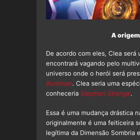
A origem
De acordo com eles, Clea será
encontrará vagando pelo multiv
universo onde o herói será pre
Illuminati
. Clea seria uma espéc
conheceria
Stephen Strange
.
Essa é uma mudança drástica n
originalmente é uma feiticeira 
legítima da Dimensão Sombria e