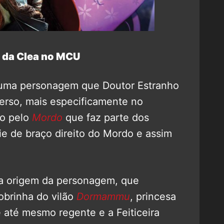
 da Clea no MCU
 uma personagem que Doutor Estranho
erso, mais especificamente no
so pelo
Mordo
que faz parte dos
ie de braço direito do Mordo e assim
a origem da personagem, que
sobrinha do vilão
Dormammu
, princesa
 até mesmo regente e a Feiticeira