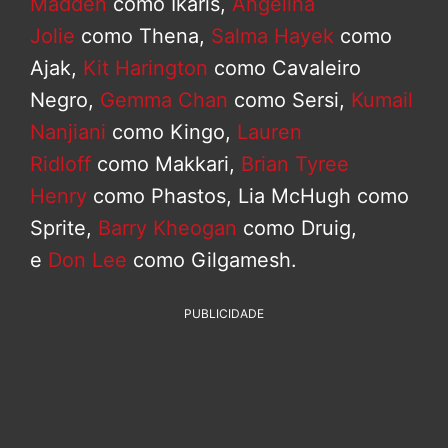
Madden
como Ikaris,
Angelina
Jolie
como Thena,
Salma Hayek
como
Ajak,
Kit Harington
como Cavaleiro
Negro,
Gemma Chan
como Sersi,
Kumail
Nanjiani
como Kingo,
Lauren
Ridloff
como Makkari,
Brian Tyree
Henry
como Phastos, Lia McHugh como
Sprite,
Barry Kheogan
como Druig,
e
Don Lee
como Gilgamesh.
PUBLICIDADE