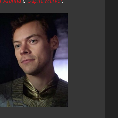
-Aranha
e
Capitã Marvel
.