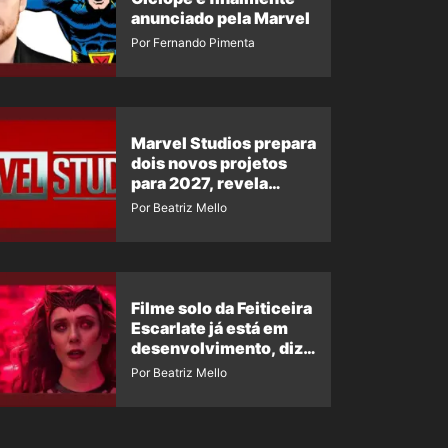
anunciado pela Marvel
Por Fernando Pimenta
Marvel Studios prepara
dois novos projetos
para 2027, revela
insider
Por Beatriz Mello
Filme solo da Feiticeira
Escarlate já está em
desenvolvimento, diz
insider
Por Beatriz Mello