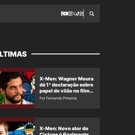
LTIMAS
X-Men: Wagner Moura
dá 1ª declaração sobre
papel de vilão no filme
da Marvel
Por Fernando Pimenta
X-Men: Novo ator do
Ciclope é finalmente