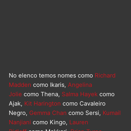
No elenco temos nomes como
Richard
Madden
como Ikaris,
Angelina
Jolie
como Thena,
Salma Hayek
como
Ajak,
Kit Harington
como Cavaleiro
Negro,
Gemma Chan
como Sersi,
Kumail
Nanjiani
como Kingo,
Lauren