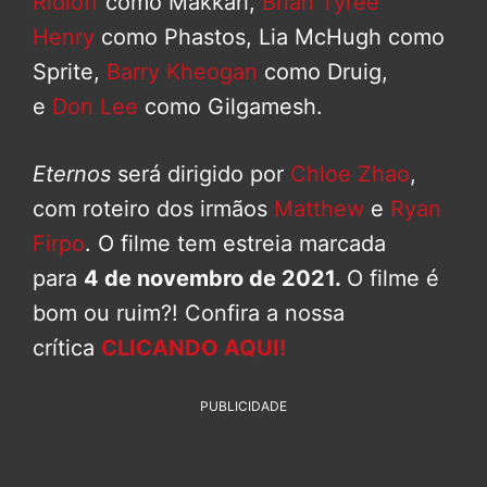
Ridloff
como Makkari,
Brian Tyree
Henry
como Phastos, Lia McHugh como
Sprite,
Barry Kheogan
como Druig,
e
Don Lee
como Gilgamesh.
Eternos
será dirigido por
Chloe Zhao
,
com roteiro dos irmãos
Matthew
e
Ryan
Firpo
. O filme tem estreia marcada
para
4 de novembro de 2021.
O filme é
bom ou ruim?! Confira a nossa
crítica
CLICANDO AQUI!
PUBLICIDADE