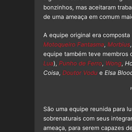
bonzinhos, mas aceitaram trab
de uma ameaça em comum maio
A equipe original era composta
Motoqueiro Fantasma
,
Morbius
equipe também teve membros
Lua
),
Punho de Ferro
,
Wong
,
Ho
Coisa
,
Doutor Vodu
e
Elsa Bloo
São uma equipe reunida para l
sobrenaturais com seus integr
ameaça, para serem capazes de 