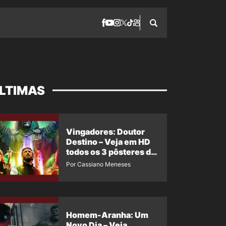
LTIMAS
Vingadores: Doutor
Destino – Veja em HD
todos os 3 pôsteres de
‘Doomsday’ + 1 imagem
Por Cassiano Meneses
oficial com os 26
heróis do filme
Homem-Aranha: Um
Novo Dia – Veja