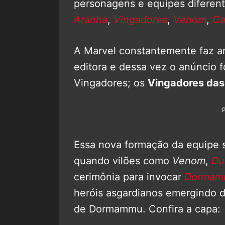
personagens e equipes diferen
Aranha
,
Vingadores
,
Venom
,
Ca
A Marvel constantemente faz a
editora e dessa vez o anúncio 
Vingadores; os
Vingadores da
Essa nova formação da equipe s
quando vilões como
Venom
,
Du
cerimônia para invocar
Dormam
heróis asgardianos emergindo d
de Dormammu. Confira a capa: