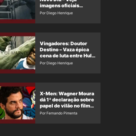
imagens oficiais
descartadas do Hulk
Por Diego Henrique
Cinza no filme
Vingadores: Doutor
Destino – Vaza épica
cena de luta entre Hulk
e o Coisa
Por Diego Henrique
X-Men: Wagner Moura
dá 1ª declaração sobre
papel de vilão no filme
da Marvel
Por Fernando Pimenta