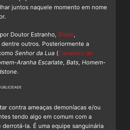
alhar juntos naquele momento em nome
r.
 por Doutor Estranho,
Blade
,
, dentre outros. Posteriormente a
 como
Senhor da Lua
(
Cavaleiro da
mem-Aranha Escarlate
,
Bats
,
Homem-
dstone
.
PUBLICIDADE
utar contra ameaças demoníacas e/ou
antes tendo algo em comum com a
derrotá-la. É uma equipe sanguinária