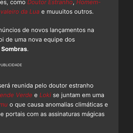
tes, como
Doutor Estranho
,
Homem-
valeiro da Lua
e muuuitos outros.
núncios de novos lançamentos na
foi de uma nova equipe dos
s Sombras
.
PUBLICIDADE
erá reunida pelo doutor estranho
ende Verde
e
Loki
se juntam em uma
mu
o que causa anomalias climáticas e
e portais com as assinaturas mágicas