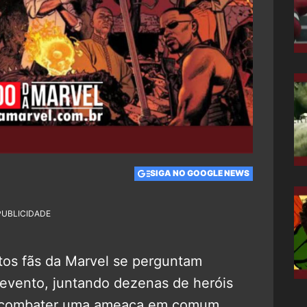
SIGA NO GOOGLE NEWS
PUBLICIDADE
itos fãs da Marvel se perguntam
evento, juntando dezenas de heróis
e combater uma ameaça em comum.