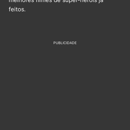
melhores filmes de super-heróis já
feitos.
PUBLICIDADE