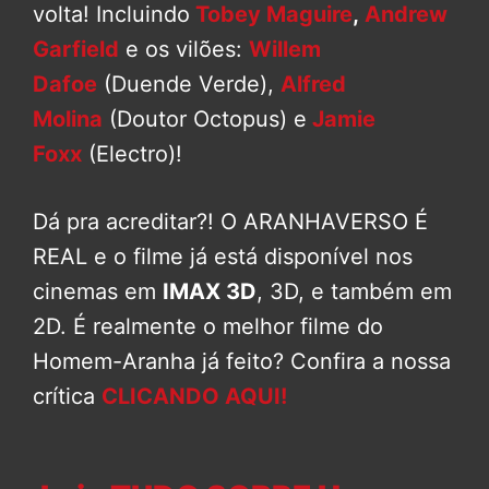
volta! Incluindo
Tobey Maguire
,
Andrew
Garfield
e os vilões:
Willem
Dafoe
(Duende Verde),
Alfred
Molina
(Doutor Octopus) e
Jamie
Foxx
(Electro)!
Dá pra acreditar?! O ARANHAVERSO É
REAL e o filme já está disponível nos
cinemas em
IMAX 3D
, 3D, e também em
2D. É realmente o melhor filme do
Homem-Aranha já feito? Confira a nossa
crítica
CLICANDO AQUI!