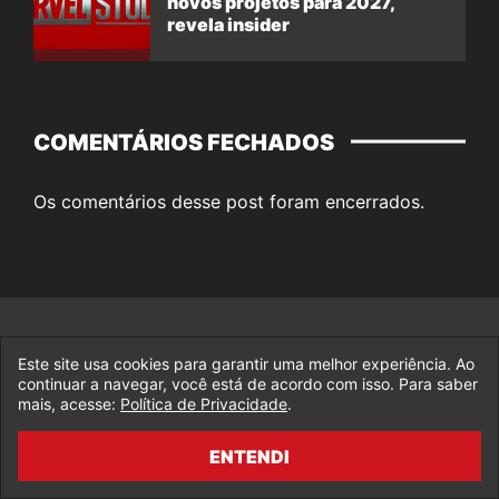
novos projetos para 2027,
revela insider
COMENTÁRIOS FECHADOS
Os comentários desse post foram encerrados.
Este site usa cookies para garantir uma melhor experiência. Ao
continuar a navegar, você está de acordo com isso. Para saber
mais, acesse:
Política de Privacidade
.
Todas as novidades do Universo Marvel você
encontra aqui no Legado da Marvel, o maior portal
ENTENDI
sobre Marvel do Brasil!