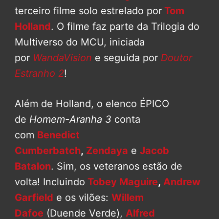
terceiro filme solo estrelado por
Tom
Holland
. O filme faz parte da Trilogia do
Multiverso do MCU, iniciada
por
WandaVision
e seguida por
Doutor
Estranho 2
!
Além de Holland, o elenco ÉPICO
de
Homem-Aranha 3
conta
com
Benedict
Cumberbatch
,
Zendaya
e
Jacob
Batalon
. Sim, os veteranos estão de
volta! Incluindo
Tobey Maguire
,
Andrew
Garfield
e os vilões:
Willem
Dafoe
(Duende Verde),
Alfred