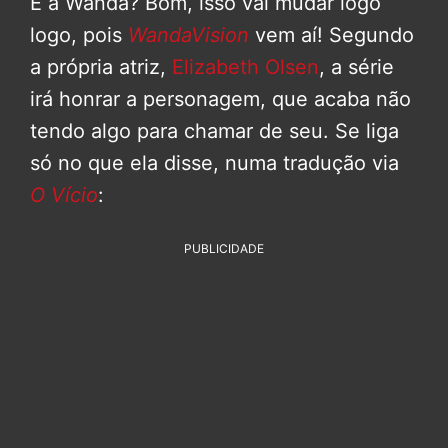
E a Wanda? Bom, isso vai mudar logo
logo, pois
WandaVision
vem aí! Segundo
a própria atriz,
Elizabeth Olsen
, a série
irá honrar a personagem, que acaba não
tendo algo para chamar de seu. Se liga
só no que ela disse, numa tradução via
O Vício
:
PUBLICIDADE