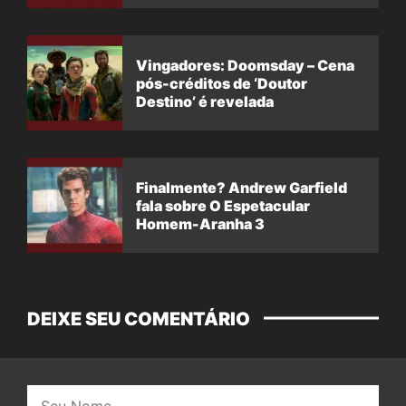
Vingadores: Doomsday – Cena
pós-créditos de ‘Doutor
Destino’ é revelada
Finalmente? Andrew Garfield
fala sobre O Espetacular
Homem-Aranha 3
DEIXE SEU COMENTÁRIO
Nome: