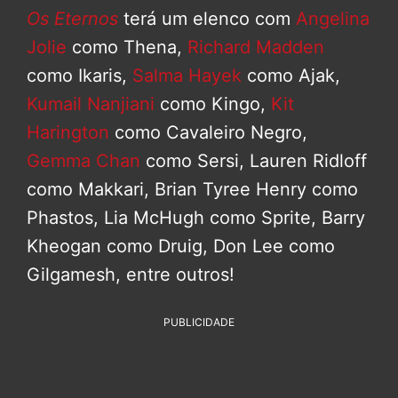
Os Eternos
terá um elenco com
Angelina
Jolie
como Thena,
Richard Madden
como Ikaris,
Salma Hayek
como Ajak,
Kumail Nanjiani
como Kingo,
Kit
Harington
como Cavaleiro Negro,
Gemma Chan
como Sersi, Lauren Ridloff
como Makkari, Brian Tyree Henry como
Phastos, Lia McHugh como Sprite, Barry
Kheogan como Druig, Don Lee como
Gilgamesh, entre outros!
PUBLICIDADE