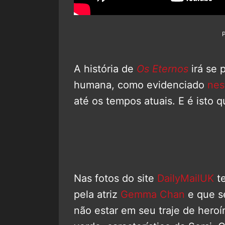
A história de
Os Eternos
irá se 
humana, como evidenciado
nest
até os tempos atuais. E é isto 
Nas fotos do site
DailyMailUK
te
pela atriz
Gemma Chan
e que se
não estar em seu traje de heroí