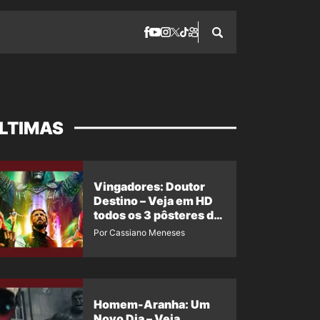
LTIMAS
Vingadores: Doutor
Destino – Veja em HD
todos os 3 pôsteres de
‘Doomsday’ + 1 imagem
Por Cassiano Meneses
oficial com os 26
heróis do filme
Homem-Aranha: Um
Novo Dia – Veja