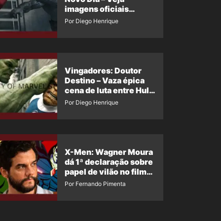
imagens oficiais
descartadas do Hulk
Por Diego Henrique
Cinza no filme
Vingadores: Doutor
Destino – Vaza épica
cena de luta entre Hulk
e o Coisa
Por Diego Henrique
X-Men: Wagner Moura
dá 1ª declaração sobre
papel de vilão no filme
da Marvel
Por Fernando Pimenta