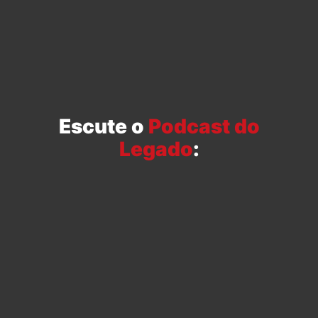
Escute o
Podcast do
Legado
: