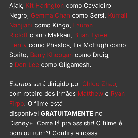
Ajak,
Kit Harington
como Cavaleiro
Negro,
Gemma Chan
como Sersi,
Kumail
Nanjiani
como Kingo,
Lauren
Ridloff
como Makkari,
Brian Tyree
Henry
como Phastos, Lia McHugh como
Sprite,
Barry Kheogan
como Druig,
e
Don Lee
como Gilgamesh.
Eternos
será dirigido por
Chloe Zhao
,
com roteiro dos irmãos
Matthew
e
Ryan
Firpo
. O filme está
disponível
GRATUITAMENTE
no
Disney+. Corre lá pra assistir!
O filme é
bom ou ruim?! Confira a nossa