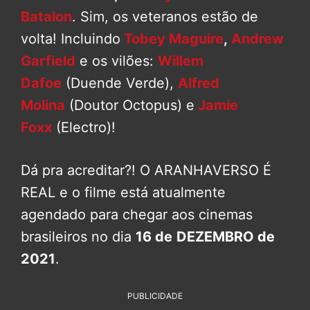
Batalon
. Sim, os veteranos estão de
volta! Incluindo
Tobey Maguire
,
Andrew
Garfield
e os vilões:
Willem
Dafoe
(Duende Verde),
Alfred
Molina
(Doutor Octopus) e
Jamie
Foxx
(Electro)!
Dá pra acreditar?! O ARANHAVERSO É
REAL e o filme está atualmente
agendado para chegar aos cinemas
brasileiros no dia
16 de
DEZEMBRO de
2021
.
PUBLICIDADE