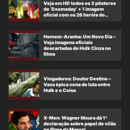
Veja em HD todos os 3 pôsteres
de ‘Doomsday’ + 1 imagem
oficial com os 26 heróis do
filme
Homem-Aranha: Um Novo Dia –
Veja imagens oficiais
descartadas do Hulk Cinza no
filme
Vingadores: Doutor Destino –
Vaza épica cena de luta entre
Hulk e o Coisa
X-Men: Wagner Moura dá 1ª
declaração sobre papel de vilão
no filme da Marvel