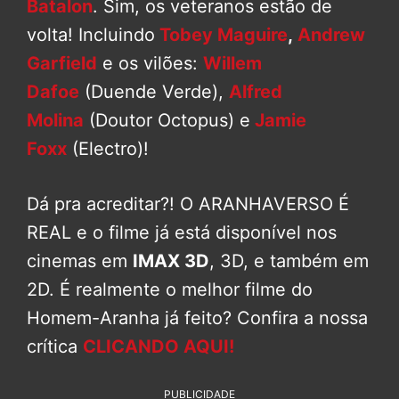
Batalon
. Sim, os veteranos estão de
volta! Incluindo
Tobey Maguire
,
Andrew
Garfield
e os vilões:
Willem
Dafoe
(Duende Verde),
Alfred
Molina
(Doutor Octopus) e
Jamie
Foxx
(Electro)!
Dá pra acreditar?! O ARANHAVERSO É
REAL e o filme já está disponível nos
cinemas em
IMAX 3D
, 3D, e também em
2D. É realmente o melhor filme do
Homem-Aranha já feito? Confira a nossa
crítica
CLICANDO AQUI!
PUBLICIDADE