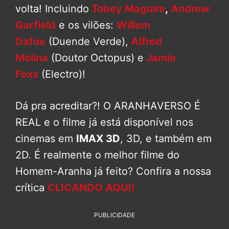
volta! Incluindo
Tobey Maguire
,
Andrew
Garfield
e os vilões:
Willem
Dafoe
(Duende Verde),
Alfred
Molina
(Doutor Octopus) e
Jamie
Foxx
(Electro)!
Dá pra acreditar?! O ARANHAVERSO É
REAL e o filme já está disponível nos
cinemas em
IMAX 3D
, 3D, e também em
2D. É realmente o melhor filme do
Homem-Aranha já feito? Confira a nossa
crítica
CLICANDO AQUI!
PUBLICIDADE