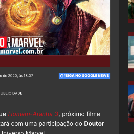
o de 2020, às 13:07
SIGA NO GOOGLE NEWS
PUBLICIDADE
que
Homem-Aranha 3
, próximo filme
tará com uma participação do
Doutor
Universo Marvel.