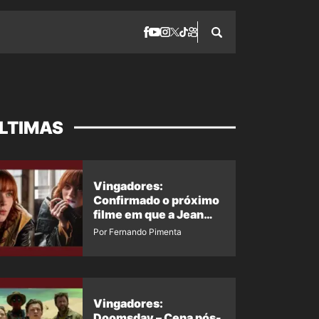
LTIMAS
Vingadores:
Confirmado o próximo
filme em que a Jean
Grey irá aparecer
Por Fernando Pimenta
Vingadores:
Doomsday – Cena pós-