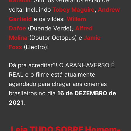
Batalon
. Sim, os veteranos estão de
volta! Incluindo
Tobey Maguire
,
Andrew
Garfield
e os vilões:
Willem
Dafoe
(Duende Verde),
Alfred
Molina
(Doutor Octopus) e
Jamie
Foxx
(Electro)!
Dá pra acreditar?! O ARANHAVERSO É
REAL e o filme está atualmente
agendado para chegar aos cinemas
brasileiros no dia
16 de
DEZEMBRO de
2021
.
Leia TUDO SOBRE Homem-