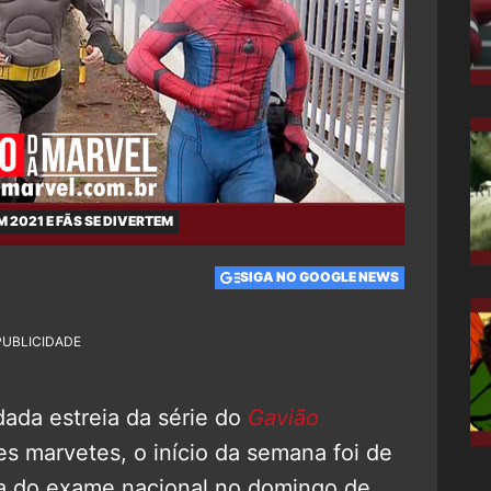
021 E FÃS SE DIVERTEM
SIGA NO GOOGLE NEWS
PUBLICIDADE
ada estreia da série do
Gavião
es marvetes, o início da semana foi de
a do exame nacional no domingo de