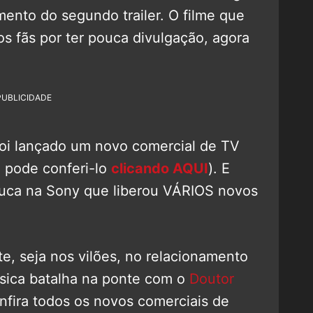
mento do segundo trailer. O filme que
os fãs por ter pouca divulgação, agora
PUBLICIDADE
foi lançado um novo comercial de TV
ê pode conferi-lo
clicando AQUI
). E
louca na Sony que liberou VÁRIOS novos
e, seja nos vilões, no relacionamento
ssica batalha na ponte com o
Doutor
onfira todos os novos comerciais de