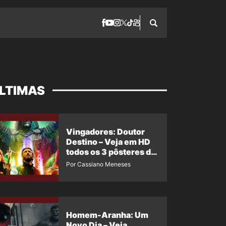
LTIMAS
Vingadores: Doutor
Destino – Veja em HD
todos os 3 pôsteres de
‘Doomsday’ + 1 imagem
Por Cassiano Meneses
oficial com os 26
heróis do filme
Homem-Aranha: Um
Novo Dia – Veja