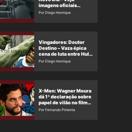
imagens oficiais
descartadas do Hulk
Por Diego Henrique
Cinza no filme
Vingadores: Doutor
Destino – Vaza épica
cena de luta entre Hulk
e o Coisa
Por Diego Henrique
X-Men: Wagner Moura
dá 1ª declaração sobre
papel de vilão no filme
da Marvel
Por Fernando Pimenta