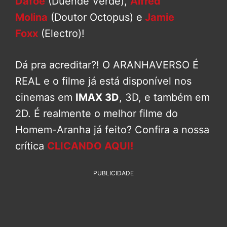
Dafoe
(Duende Verde),
Alfred
Molina
(Doutor Octopus) e
Jamie
Foxx
(Electro)!
Dá pra acreditar?! O ARANHAVERSO É
REAL e o filme já está disponível nos
cinemas em
IMAX 3D
, 3D, e também em
2D. É realmente o melhor filme do
Homem-Aranha já feito? Confira a nossa
crítica
CLICANDO AQUI!
PUBLICIDADE