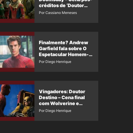
créditos de ‘Doutor
Destino’ é revelada
Por Cassiano Meneses
Finalmente? Andrew
Garfield fala sobre O
Espetacular Homem-
Aranha 3
Por Diego Henrique
Vingadores: Doutor
Destino – Cena final
com Wolverine e
Homem-Aranha de
Por Diego Henrique
Maguire vaza nas
redes