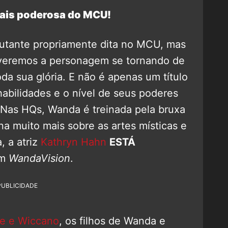
ais poderosa do MCU!
mutante propriamente dita no MCU, mas
eremos a personagem se tornando de
oda sua glória. E não é apenas um título
habilidades e o nível de seus poderes
 Nas HQs, Wanda é treinada pela bruxa
na muito mais sobre as artes místicas e
, a atriz
Kathryn Hahn
ESTÁ
em
WandaVision
.
PUBLICIDADE
e e Wiccano
, os filhos de Wanda e