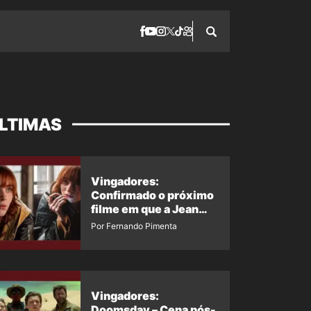
LTIMAS
Vingadores:
Confirmado o próximo
filme em que a Jean
Grey irá aparecer
Por Fernando Pimenta
Vingadores:
Doomsday – Cena pós-