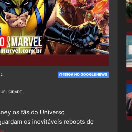
02
SIGA NO GOOGLE NEWS
PUBLICIDADE
ney os fãs do Universo
guardam os inevitáveis reboots de
en
.