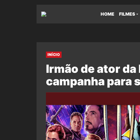
HOME
FILMES
INÍCIO
Irmão de ator da 
campanha para s