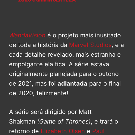
WandaVision
é o projeto mais inusitado
de toda a história da
Marvel Studios
, e a
cada detalhe revelado, mais estranha e
empolgante ela fica. A série estava
originalmente planejada para o outono
de 2021, mas foi
adiantada
para o final
de 2020, felizmente!
A série será dirigido por Matt
Shakman
(Game of Thrones)
, e trará o
retorno de
Elizabeth Olsen
e
Paul