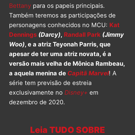
Bettany
para os papeis principais.
Também teremos as participações de
personagens conhecidos no MCU:
Kat
Dennings
(Darcy)
,
Randall Park
(Jimmy
Woo)
, e a atriz Teyonah Parris, que
apesar de ter uma atriz novata, é a
versão mais velha de Mônica Rambeau,
a aquela menina de
Capitã Marvel
! A
série tem previsão de estreia
exclusivamente no
Disney+
em
dezembro de 2020.
Leia TUDO SOBRE