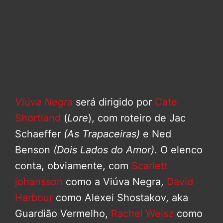
Viúva Negra
será dirigido por
Cate
Shortland
(
Lore
), com roteiro de Jac
Schaeffer
(As Trapaceiras)
e Ned
Benson
(Dois Lados do Amor)
. O elenco
conta, obviamente, com
Scarlett
johansson
como a Viúva Negra,
David
Harbour
como Alexei Shostakov, aka
Guardião Vermelho,
Rachel Weisz
como