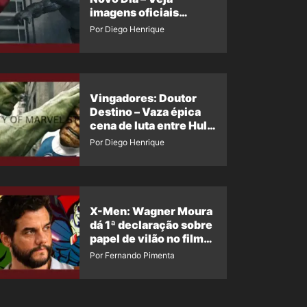
imagens oficiais
descartadas do Hulk
Por Diego Henrique
Cinza no filme
Vingadores: Doutor
Destino – Vaza épica
cena de luta entre Hulk
e o Coisa
Por Diego Henrique
X-Men: Wagner Moura
dá 1ª declaração sobre
papel de vilão no filme
da Marvel
Por Fernando Pimenta