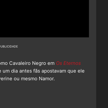
PUBLICIDADE
mo Cavaleiro Negro em
Os Eternos
e um dia antes fãs apostavam que ele
verine ou mesmo Namor.