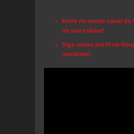
Entre no nosso canal do
no seu celular!
Siga nosso perfil no Go
novidade!