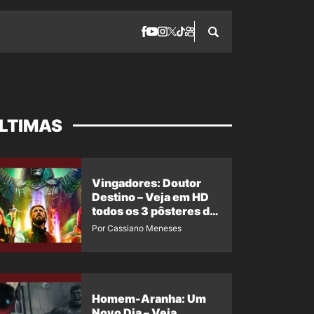
LTIMAS
Vingadores: Doutor
Destino – Veja em HD
todos os 3 pôsteres de
‘Doomsday’ + 1 imagem
Por Cassiano Meneses
oficial com os 26
heróis do filme
Homem-Aranha: Um
Novo Dia – Veja