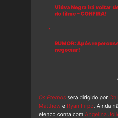
Viúva Negra irá voltar 
do filme – CONFIRA!
RUMOR: Após repercussã
negociar!
Os Eternos
será dirigido por
Chl
Matthew
e
Ryan Firpo
. Ainda n
elenco conta com
Angelina Joli