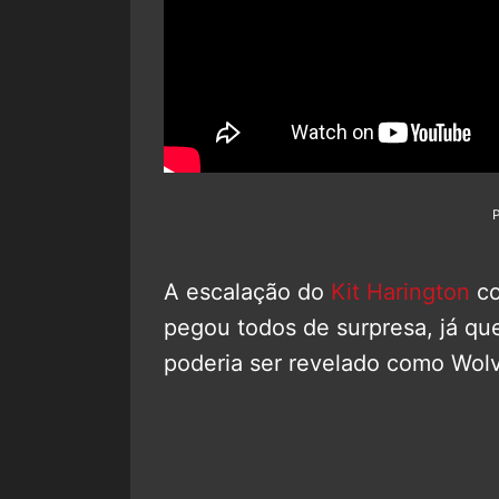
A escalação do
Kit Harington
co
pegou todos de surpresa, já qu
poderia ser revelado como Wol