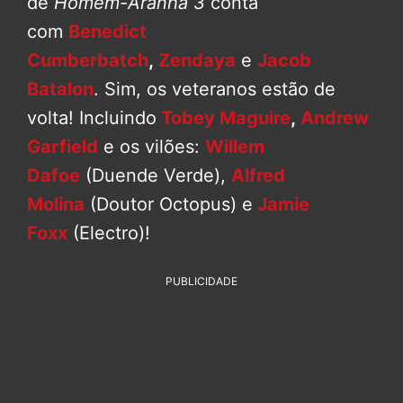
de
Homem-Aranha 3
conta
com
Benedict
Cumberbatch
,
Zendaya
e
Jacob
Batalon
. Sim, os veteranos estão de
volta! Incluindo
Tobey Maguire
,
Andrew
Garfield
e os vilões:
Willem
Dafoe
(Duende Verde),
Alfred
Molina
(Doutor Octopus) e
Jamie
Foxx
(Electro)!
PUBLICIDADE