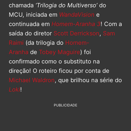
chamada
‘Trilogia do Multiverso’
do
MCU, iniciada em
WandaVision
e
continuada em
Homem-Aranha 3
! Com a
saída do diretor
Scott Derrickson
,
Sam
Raimi
(da trilogia do
Homem-
Aranha
de
Tobey Maguire
) foi
confirmado como o substituto na
direção! O roteiro ficou por conta de
Michael Waldron
, que brilhou na série do
Loki
!
PUBLICIDADE