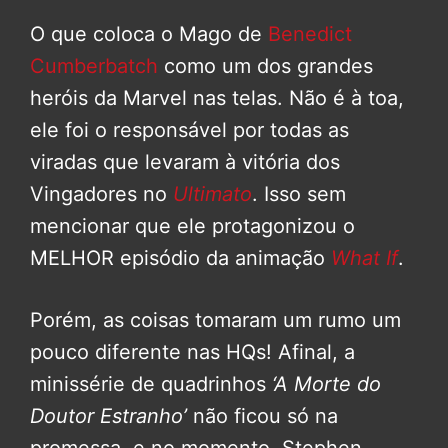
O que coloca o Mago de
Benedict
Cumberbatch
como um dos grandes
heróis da Marvel nas telas. Não é à toa,
ele foi o responsável por todas as
viradas que levaram à vitória dos
Vingadores no
Ultimato
. Isso sem
mencionar que ele protagonizou o
MELHOR episódio da animação
What If
.
Porém, as coisas tomaram um rumo um
pouco diferente nas HQs! Afinal, a
minissérie de quadrinhos
‘A Morte do
Doutor Estranho’
não ficou só na
promessa, e no momento, Stephen