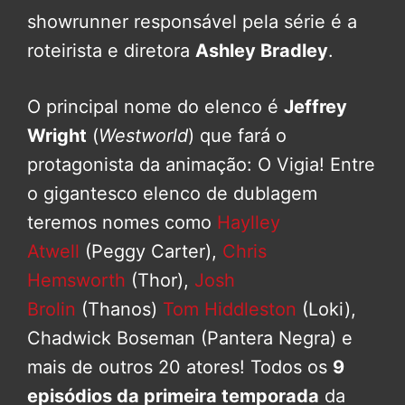
showrunner responsável pela série é a
roteirista e diretora
Ashley Bradley
.
O principal nome do elenco é
Jeffrey
Wright
(
Westworld
) que fará o
protagonista da animação: O Vigia! Entre
o gigantesco elenco de dublagem
teremos nomes como
Haylley
Atwell
(Peggy Carter),
Chris
Hemsworth
(Thor),
Josh
Brolin
(Thanos)
Tom Hiddleston
(Loki),
Chadwick Boseman (Pantera Negra) e
mais de outros 20 atores! Todos os
9
episódios da primeira temporada
da