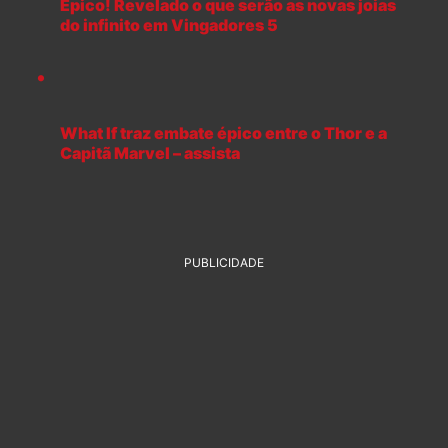
Épico! Revelado o que serão as novas joias
do infinito em Vingadores 5
What If traz embate épico entre o Thor e a
Capitã Marvel – assista
PUBLICIDADE